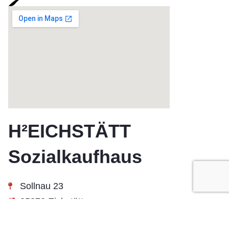
H²EICHSTÄTT
Sozialkaufhaus
Sollnau 23
85072 Eichstätt
08421 / 93 75 250